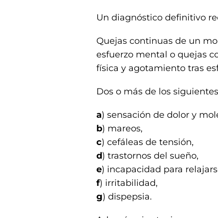
Un diagnóstico definitivo re
Quejas continuas de un mol
esfuerzo mental o quejas c
física y agotamiento tras e
Dos o más de los siguiente
a
) sensación de dolor y mol
b
) mareos,
c
) cefáleas de tensión,
d
) trastornos del sueño,
e
) incapacidad para relajars
f
) irritabilidad,
g
) dispepsia.