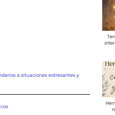
Ter
inte
ndarios a situaciones estresantes y
Her
icos
m