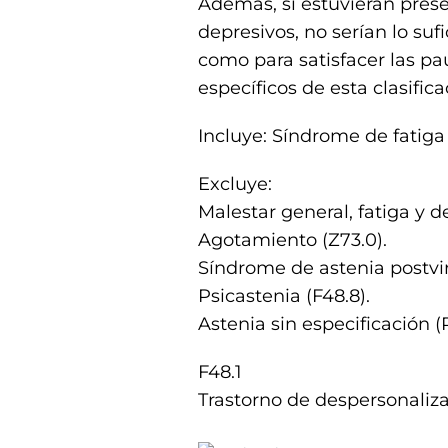
Además, si estuvieran pres
depresivos, no serían lo su
como para satisfacer las pa
específicos de esta clasifica
Incluye: Síndrome de fatiga 
Excluye:
Malestar general, fatiga y d
Agotamiento (Z73.0).
Síndrome de astenia postvira
Psicastenia (F48.8).
Astenia sin especificación (
F48.1
Trastorno de despersonaliz