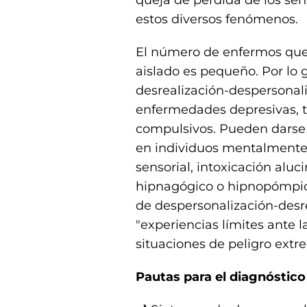
queja de pérdida de los sen
estos diversos fenómenos.
El número de enfermos que 
aislado es pequeño. Por lo 
desrealización-despersonal
enfermedades depresivas, tr
compulsivos. Pueden darse
en individuos mentalmente s
sensorial, intoxicación al
hipnagógico o hipnopómpic
de despersonalización-desre
"experiencias límites ante
situaciones de peligro extre
Pautas para el diagnóstico