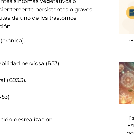
entes síntomas vegetativos o
ficientemente persistentes o graves
utas de uno de los trastornos
ción.
G
(crónica).
ebilidad nerviosa (R53).
l (G93.3).
R53).
Ps
ación-desrealización
Ps
pa