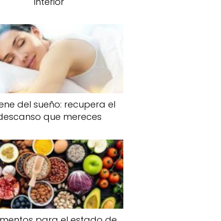
interior
iene del sueño: recupera el
descanso que mereces
limentos para el estado de