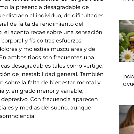
omo la presencia desagradable de
 distraen al individuo, de dificultades
ral de falta de rendimiento del
o, el acento recae sobre una sensación
orporal y físico tras esfuerzos
lores y molestias musculares y de
. En ambos tipos son frecuentes una
icas desagradables tales como vértigo,
ción de inestabilidad general. También
psi
 sobre la falta de bienestar mental y
ayu
nia y, en grado menor y variable,
 depresivo. Con frecuencia aparecen
niciales y medias del sueño, aunque
 somnolencia.