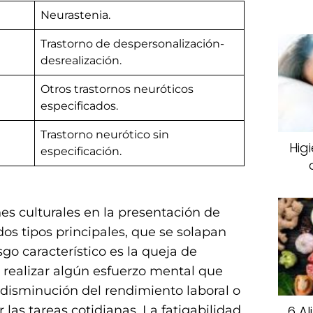
Neurastenia.
Trastorno de despersonalización-
desrealización.
Otros trastornos neuróticos
especificados.
Trastorno neurótico sin
Hig
especificación.
es culturales en la presentación de
dos tipos principales, que se solapan
asgo característico es la queja de
 realizar algún esfuerzo mental que
isminución del rendimiento laboral o
6 A
r las tareas cotidianas. La fatigabilidad