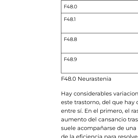
F48.0
F48.1
F48.8
F48.9
F48.0 Neurastenia
Hay considerables variacion
este trastorno, del que hay 
entre sí. En el primero, el r
aumento del cansancio tras
suele acompañarse de una d
de la eficiencia para resolve