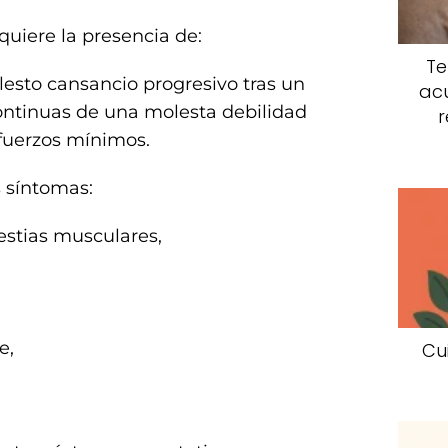
quiere la presencia de:
Te
esto cansancio progresivo tras un
acu
ontinuas de una molesta debilidad
r
sfuerzos mínimos.
s síntomas:
estias musculares,
e,
Cu